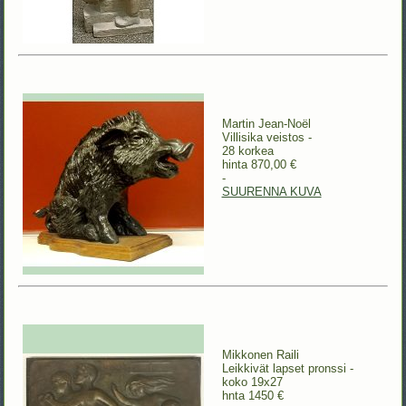
Martin Jean-Noël
Villisika veistos -
28 korkea
hinta 870,00 €
-
SUURENNA KUVA
Mikkonen Raili
Leikkivät lapset pronssi -
koko 19x27
hnta 1450 €