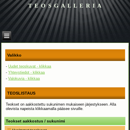
T E O S G A L L E R I A
Valikko
-
Uudet teoskuvat - klikkaa
-
Yhteystiedot - klikkaa
-
Valokuvia - klikkaa
TEOSLISTAUS
Teokset on aakkostettu sukunimen mukaiseen järjestykseen. Alla
olevista napeista klikkaamalla pääsee sivuille.
Teokset aakkostus / sukunimi