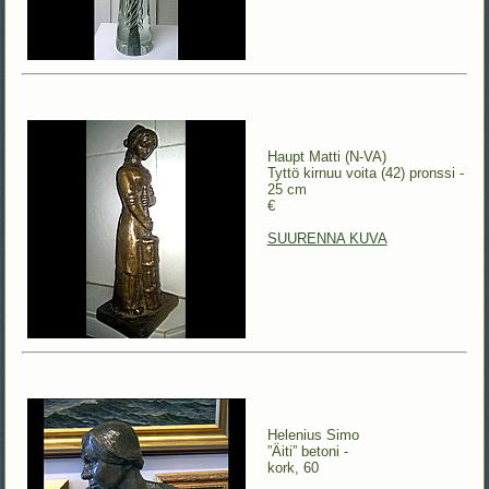
Haupt Matti (N-VA)
Tyttö kirnuu voita (42) pronssi -
25 cm
€
SUURENNA KUVA
Helenius Simo
”Äiti” betoni -
kork, 60